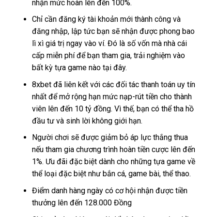
nhận mức hoàn lên đến 100%.
Chỉ cần đăng ký tài khoản mới thành công và
đăng nhập, lập tức bạn sẽ nhận được phong bao
lì xì giá trị ngay vào ví. Đó là số vốn mà nhà cái
cấp miễn phí để bạn tham gia, trải nghiệm vào
bất kỳ tựa game nào tại đây.
8xbet đã liên kết với các đối tác thanh toán uy tín
nhất để mở rộng hạn mức nạp-rút tiền cho thành
viên lên đến 10 tỷ đồng. Vì thế, bạn có thể tha hồ
đầu tư và sinh lời không giới hạn.
Người chơi sẽ được giảm bỏ áp lực thắng thua
nếu tham gia chương trình hoàn tiền cược lên đến
1%. Ưu đãi đặc biệt dành cho những tựa game về
thể loại đặc biệt như bắn cá, game bài, thể thao.
Điểm danh hàng ngày có cơ hội nhận được tiền
thưởng lên đến 128.000 Đồng