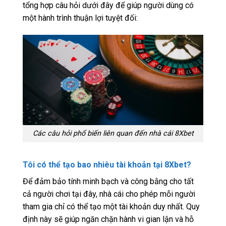
tổng hợp câu hỏi dưới đây để giúp người dùng có
một hành trình thuận lợi tuyệt đối:
Các câu hỏi phổ biến liên quan đến nhà cái 8Xbet
Tôi có thể tạo bao nhiêu tài khoản tại 8Xbet?
Để đảm bảo tính minh bạch và công bằng cho tất
cả người chơi tại đây, nhà cái cho phép mỗi người
tham gia chỉ có thể tạo một tài khoản duy nhất. Quy
định này sẽ giúp ngăn chặn hành vi gian lận và hỗ