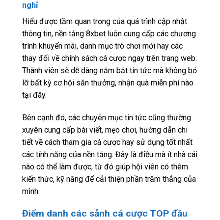
nghỉ
Hiểu được tầm quan trọng của quá trình cập nhật
thông tin, nền tảng 8xbet luôn cung cấp các chương
trình khuyến mãi, danh mục trò chơi mới hay các
thay đổi về chính sách cá cược ngay trên trang web.
Thành viên sẽ dễ dàng nắm bắt tin tức mà không bỏ
lỡ bất kỳ cơ hội săn thưởng, nhận quà miễn phí nào
tại đây.
Bên cạnh đó, các chuyên mục tin tức cũng thường
xuyên cung cấp bài viết, mẹo chơi, hướng dẫn chi
tiết về cách tham gia cá cược hay sử dụng tốt nhất
các tính năng của nền tảng. Đây là điều mà ít nhà cái
nào có thể làm được, từ đó giúp hội viên có thêm
kiến thức, kỹ năng để cải thiện phần trăm thắng của
mình.
Điểm danh các sảnh cá cược TOP đầu