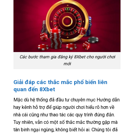
Các bước tham gia đăng ký 8Xbet cho người chơi
mới
Giải đáp các thắc mắc phổ biến liên
quan đến 8Xbet
Mặc dù hệ thống đã đầu tư chuyên mục Hướng dẫn
hay kênh hỗ trợ để giúp người chơi hiểu rõ hơn về
nhà cái cũng như thao tác các quy trình đúng đắn.
Tuy nhiên, vẫn có một số thắc mắc thường gặp mà
tân binh ngại ngùng, không biết hỏi ai. Chúng tôi đã