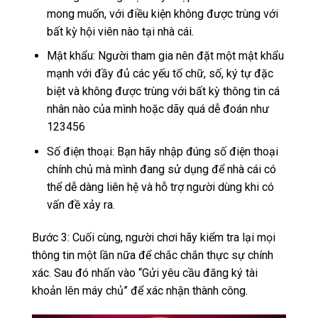
mong muốn, với điều kiện không được trùng với
bất kỳ hội viên nào tại nhà cái.
Mật khẩu: Người tham gia nên đặt một mật khẩu
mạnh với đầy đủ các yếu tố chữ, số, ký tự đặc
biệt và không được trùng với bất kỳ thông tin cá
nhân nào của mình hoặc dãy quá dễ đoán như
123456
Số điện thoại: Bạn hãy nhập đúng số điện thoại
chính chủ mà mình đang sử dụng để nhà cái có
thể dễ dàng liên hệ và hỗ trợ người dùng khi có
vấn đề xảy ra.
Bước 3: Cuối cùng, người chơi hãy kiểm tra lại mọi
thông tin một lần nữa để chắc chắn thực sự chính
xác. Sau đó nhấn vào “Gửi yêu cầu đăng ký tài
khoản lên máy chủ” để xác nhận thành công.