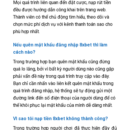
Mọi quá trình liên quan đến đặt cược, nạp rút tiền
đều được hướng dẫn công khai trên trang web.
Thành viên có thể chủ động tìm hiểu, theo dõi và
chọn mức phí dịch vụ với kênh thanh toán sao cho
phù hợp nhất.
Nếu quên mật khẩu đăng nhập 8xbet thì làm
cách nào?
Trong trường hợp bạn quên mật khẩu cũng đừng
quá lo lắng, bởi vì bất kỳ người dùng nào cũng gặp
phải vấn đề này trong quá trình truy cập vào đây.
Bạn chỉ cần nhấn vào liên kết quên mật khẩu trong
quá trình đăng nhập, hệ thống sẽ tự động gửi một
đường link đến số điện thoại của người dùng để có
thể khôi phục lại mật khẩu của mình dễ dàng nhất.
Vì sao tôi nạp tiền 8xbet không thành công?
Trong trường hợp người chơi đã thực hiện đầy đủ