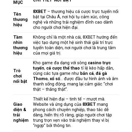
CHI TIẾT NỔI BẬT
MỤC
8XBET
– thương hiệu cá cược trực tuyến nổi
Tên
bật tại Châu Á, nơi hội tụ cảm xúc, công
thương
nghệ và những trải nghiệm đỉnh cao dành
hiệu
cho người chơi hiện đại.
Tầm
Không chỉ là một nhà cái, 8XBET hướng đến
nhìn
việc tạo dựng một hệ sinh thái giải trí trực
thương
tuyến toàn diện, nơi người chơi là trung tâm
hiệu
của mọi giá trị.
Kho game đa dạng với sòng
casino trực
tuyến
,
cá cược thể thao
tỉ lệ kèo hấp dẫn,
Trò
cùng các tựa game như
bắn cá
,
đá gà
chơi
Thomo
,
xổ số
… được đầu tư hình ảnh và âm
nổi bật
thanh sống động, mang lại cảm giác “chơi
thật – thắng thật”.
Thiết kế hiện đại – tinh tế – mượt mà.
Giao
Website và ứng dụng của
8XBET
mang
diện &
phong cách chuyên nghiệp, thao tác dễ
trải
dàng, hiển thị rõ ràng, giúp người chơi tập
nghiệm
trung trọn vẹn vào trải nghiệm thay vì bị
“ngợp” bởi thông tin.