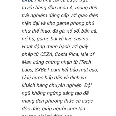
tuyến hàng đầu châu Á, mang đến
trải nghiệm đẳng cấp với giao diện
hiện đại và kho game phong phú
như thể thao, đá gà, xổ số, bắn cá,
nổ hũ, game bài và live casino.
Hoạt động minh bạch với giấy
phép từ CEZA, Costa Rica, Isle of
Man cùng chứng nhận từ iTech
Labs, 8XBET cam kết bảo mật cao,
tỷ lệ cược hấp dẫn và dịch vụ
khách hàng chuyên nghiệp. Đội
ngũ không ngừng sáng tạo để
mang đến phương thức cá cược
độc đáo, giúp người chơi tận