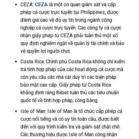
CEZA:
CEZA
là một cơ quan giám sát và cấp
phép cá cược trực tuyến tại Philippines, được
đánh giá cao về độ uy tín trong ngành công
nghiệp cá cược trực tuyến. Các công ty cá cược
nhận giấy phép từ CEZA phải tuân thủ một số
quy định nghiêm ngặt về quản lý tài chính và bảo
vệ quyền lợi người chơi.
Costa Rica: Chính phủ Costa Rica không chỉ kiểm
tra tính hợp pháp của các hoạt động cá cược mà
còn yêu cầu các nhà cái duy trì các biện pháp
bảo mật cao cấp. Giấy phép từ Costa Rica
khẳng định rằng 8xbet tuân thủ các tiêu chuẩn
quốc tế về tính hợp pháp, công bằng.
Isle of Man: Isle of Man là tổ chức cấp phép cá
cược nổi tiếng và có uy tín toàn cầu, được biết
đến với quy trình kiểm tra và giám sát chặt chẽ.
Các thương hiệu được Isle of Man công nhận