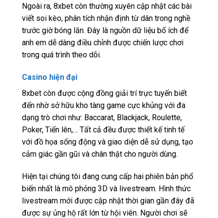
Ngoài ra, 8xbet còn thường xuyên cập nhật các bài
viết soi kèo, phân tích nhận định từ dân trong nghề
trước giờ bóng lăn. Đây là nguồn dữ liệu bổ ích để
anh em dễ dàng điều chỉnh được chiến lược chơi
trong quá trình theo dõi.
Casino hiện đại
8xbet còn được cộng đồng giải trí trực tuyến biết
đến nhờ sở hữu kho tàng game cực khủng với đa
dạng trò chơi như: Baccarat, Blackjack, Roulette,
Poker, Tiến lên,… Tất cả đều được thiết kế tinh tế
với đồ họa sống động và giao diện dễ sử dụng, tạo
cảm giác gần gũi và chân thật cho người dùng.
Hiện tại chúng tôi đang cung cấp hai phiên bản phổ
biến nhất là mô phỏng 3D và livestream. Hình thức
livestream mới được cập nhật thời gian gần đây đã
được sự ủng hộ rất lớn từ hội viên. Người chơi sẽ