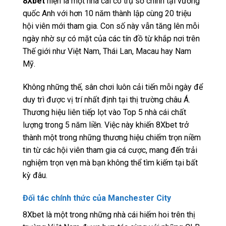
8Xbet
hiện là một nhà cái có trụ sở chính tại vương
quốc Anh với hơn 10 năm thành lập cùng 20 triệu
hội viên mới tham gia. Con số này vẫn tăng lên mỗi
ngày nhờ sự có mặt của các tín đồ từ khắp nơi trên
Thế giới như Việt Nam, Thái Lan, Macau hay Nam
Mỹ.
Không những thế, sân chơi luôn cải tiến mỗi ngày để
duy trì được vị trí nhất định tại thị trường châu Á.
Thương hiệu liên tiếp lọt vào Top 5 nhà cái chất
lượng trong 5 năm liền. Việc này khiến 8Xbet trở
thành một trong những thương hiệu chiếm trọn niềm
tin từ các hội viên tham gia cá cược, mang đến trải
nghiệm trọn vẹn mà bạn không thể tìm kiếm tại bất
kỳ đâu.
Đối tác chính thức của Manchester City
8Xbet là một trong những nhà cái hiếm hoi trên thị