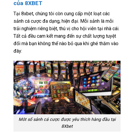
của 8XBET
Tại 8xbet, chúng tôi còn cung cấp một loạt các
sảnh cá cược đa dạng, hiện đại. Mỗi sảnh là mỗi
trải nghiệm riêng biệt, thú vị cho hội viên tại nhà cái.
Tất cả đều cam kết mang đến sự chất lượng tuyệt
đối mà bạn không thể nào bỏ qua khi ghé thăm vào
đây:
Môt số sảnh cá cược được yêu thích hàng đầu tại
8Xbet