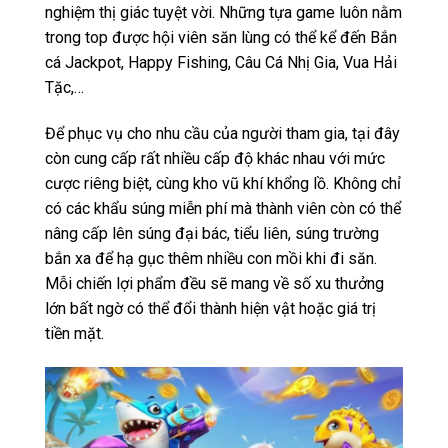
nghiệm thị giác tuyệt vời. Những tựa game luôn nằm
trong top được hội viên săn lùng có thể kể đến Bắn
cá Jackpot, Happy Fishing, Câu Cá Nhị Gia, Vua Hải
Tặc,…
Để phục vụ cho nhu cầu của người tham gia, tại đây
còn cung cấp rất nhiều cấp độ khác nhau với mức
cược riêng biệt, cùng kho vũ khí khổng lồ. Không chỉ
có các khẩu súng miễn phí mà thành viên còn có thể
nâng cấp lên súng đại bác, tiểu liên, súng trường
bắn xa để hạ gục thêm nhiều con mồi khi đi săn.
Mỗi chiến lợi phẩm đều sẽ mang về số xu thưởng
lớn bất ngờ có thể đổi thành hiện vật hoặc giá trị
tiền mặt.