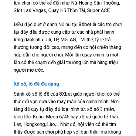
lựa chọn có thể kể đến như Nữ Hoàng Săn Thưởng,
Slot Las Vegas, Quay Hũ Thần Tài, Super ACE,…
Điều đặc biệt ở sảnh Nổ hũ tại 8Xbet là các trò chơi
tại đây đều được cung cấp từ các nhà phát hành
lừng danh như Jili, TP, MG, AG,… Vì thế, tỷ lệ trả
thưởng tương đối cao, mang đến cơ hội chiến thắng
hấp dẫn cho người chơi. Mỗi lần quay chính là một
lần có thể chạm đến giải thưởng lớn mà hàng triệu
người mơ ước.
Xổ số, lô đề đa dạng
Sảnh xổ số lô đề của 8Xbet giúp người chơi có thể
thử đổi vận dựa vào may mắn của chính mình. Nền
tảng đã quy tụ đầy đủ loại hình từ: xổ số 3 miền,
siêu tốc, Keno, Mega 6/45 hay xổ số quốc tế Thái
Lan, Hongkong, Lào,… Nhờ đó, hội viên có thể tìm
thấy được sân chơi phù hợp với bản thân, mà không