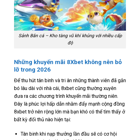
Sảnh Bắn cá – Kho tàng vũ khí khủng với nhiều cấp
độ
Những khuyến mãi 8Xbet không nên bỏ
lỡ trong 2026
Để thu hút tân binh và tri ân những thành viên đã gắn
bó lâu dài với nhà cái, 8xbet cũng thường xuyên
đưa ra các chương trình khuyến mãi thường niên.
Đây là phúc lợi hấp dẫn nhằm đẩy mạnh cộng đồng
8xbet trở nên rộng lớn mà bạn khó có thể tìm thấy ở
bất kỳ đối thủ nào hiện tại:
Tân binh khi nạp thưởng lần đầu sẽ có cơ hội